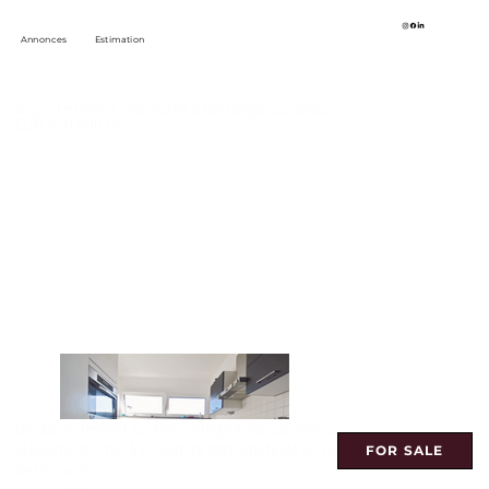
Annonces
Estimation
Appartement 3 chambres à Bettange-sur-Mess
EUR 650,000.00
Bel appartement au 4ème étage avec ascenseur
idéalement situé à proximité immédiate de la Gare
FOR SALE
de Dippach.